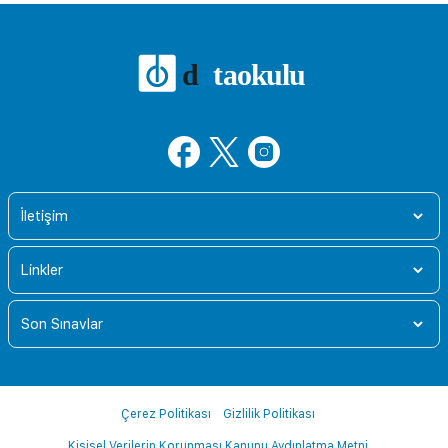
d
a
t
aokulu
İletişim
Linkler
Son Sınavlar
Çerez Politikası
Gizlilik Politikası
Kişisel Verilerin Korunması Kanunu Aydınlatma Metni