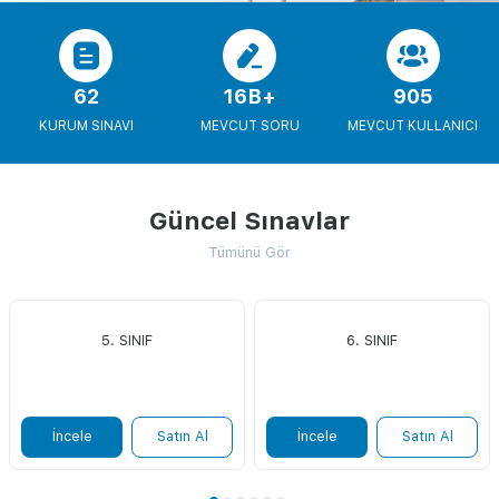
62
16B+
905
KURUM SINAVI
MEVCUT SORU
MEVCUT KULLANICI
Güncel Sınavlar
Tümünü Gör
5. SINIF
6. SINIF
İncele
Satın Al
İncele
Satın Al